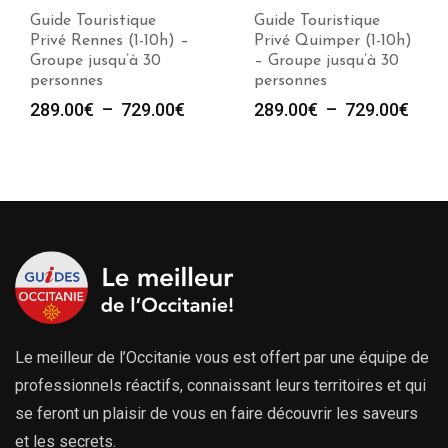
Guide Touristique
Guide Touristique
Privé Rennes (1-10h) –
Privé Quimper (1-10h)
Groupe jusqu’à 30
– Groupe jusqu’à 30
personnes
personnes
Plage
Plag
289.00
€
–
729.00
€
289.00
€
–
729.00
€
de
de
prix :
prix :
289.00€
289.
à
à
729.00€
729.
Le meilleur de l’Occitanie vous est offert par une équipe de
professionnels réactifs, connaissant leurs territoires et qui
se feront un plaisir de vous en faire découvrir les saveurs
et les secrets.