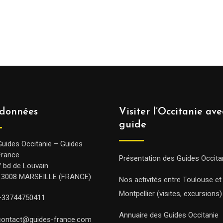
données
Visiter l’Occitanie av
guide
Guides Occitanie – Guides
France
Présentation des Guides Occita
7 bd de Louvain
13008 MARSEILLE (FRANCE)
Nos activités entre Toulouse et
Montpellier (visites, excursions)
+33744750411
Annuaire des Guides Occitanie
contact@guides-france.com