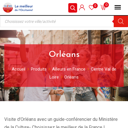
Skip
0
0
to
Recherche
content
de
produits
Orléans
Accueil
Produits
Ailleurs en France
Centre Val de
Loire
Orléans
Visite d’Orléans avec un guide-conférencier du Ministère
de la Culture- Choisissez le meilleur de la France !