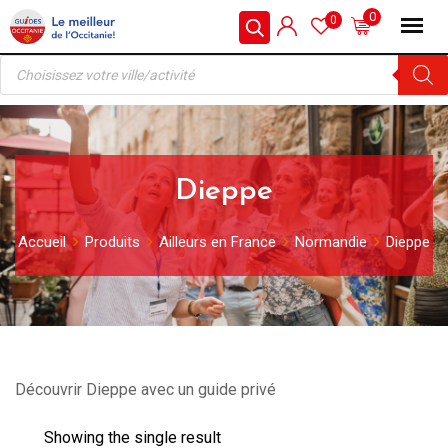
Skip
0
0
to
Recherche
content
de
produits
Dieppe
Accueil
Produits
Ailleurs en France
Normandie
Dieppe
Découvrir Dieppe avec un guide privé
Showing the single result