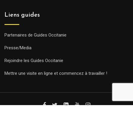
Liens guides
Partenaires de Guides Occitanie
Presse/Media
Rejoindre les Guides Occitanie
Mettre une visite en ligne et commencez à travailler !
© Copyright Guides 2021. Tous droits réservés.
Développement
web sur mesure
par iSoluce