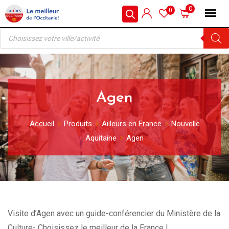
Skip
0
0
to
Recherche
content
de
produits
Agen
Accueil
Produits
Ailleurs en France
Nouvelle
Aquitaine
Agen
Visite d’Agen avec un guide-conférencier du Ministère de la
Culture- Choisissez le meilleur de la France !