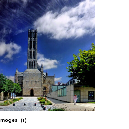
imoges
(1)