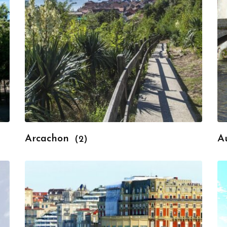
Arcachon
A
(2)