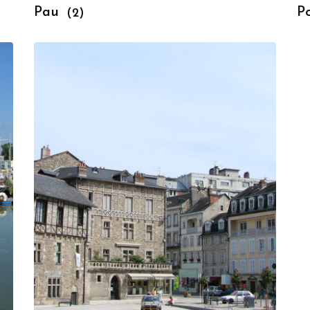
Pau
Po
(2)