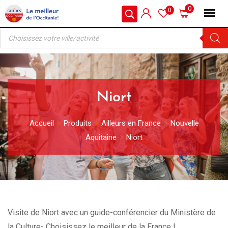
Skip
0
0
to
Recherche
content
de
produits
Niort
Accueil
Produits
Ailleurs en France
Nouvelle
Aquitaine
Niort
Visite de Niort avec un guide-conférencier du Ministère de
la Culture- Choisissez le meilleur de la France !