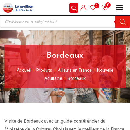
Skip
0
0
to
Recherche
content
de
produits
Bordeaux
Accueil
Produits
Ailleurs en France
Nouvelle
Aquitaine
Bordeaux
Visite de Bordeaux avec un guide-conférencier du
Ministère de la Culture- Choisissez le meilleur de la France