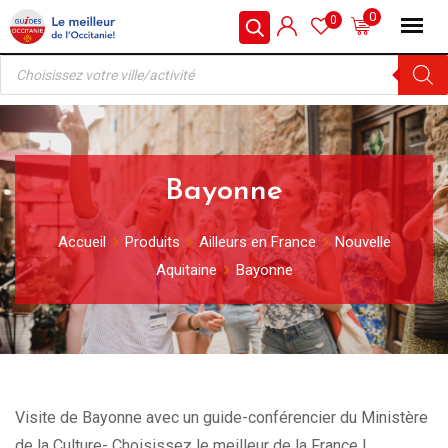
Skip
0
0
to
Recherche
content
de
produits
Bayonne
Accueil
Produits
Ailleurs en France
Nouvelle
Aquitaine
Bayonne
Visite de Bayonne avec un guide-conférencier du Ministère
de la Culture- Choisissez le meilleur de la France !