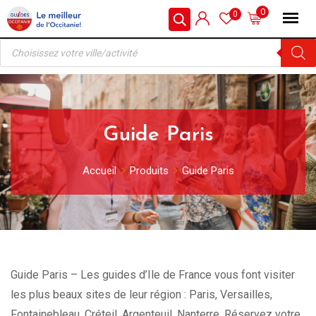
Skip
0
0
to
Recherche
content
de
produits
Guide Paris
Accueil
Produits
Guide Paris
Guide Paris – Les guides d’Ile de France vous font visiter
les plus beaux sites de leur région : Paris, Versailles,
Fontainebleau, Créteil, Argenteuil, Nanterre. Réservez votre