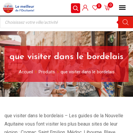
Skip
0
0
to
Recherche
content
de
produits
que visiter dans le bordelais
Accueil
Produits
que visiter dans le bordelais
que visiter dans le bordelais – Les guides de la Nouvelle
Aquitaine vous font visiter les plus beaux sites de leur
région : Cognac, Saint Emilion, Médoc, Libourne, Blaye,