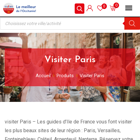
Skip
0
0
to
Recherche
content
de
produits
Visiter Paris
Accueil
Produits
Visiter Paris
visiter Paris – Les guides d’Ile de France vous font visiter
les plus beaux sites de leur région : Paris, Versailles,
Fontainebleau, Créteil, Argenteuil, Nanterre. Réservez votre