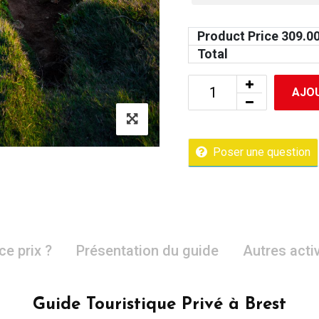
Product Price
309.0
Total
AJOU
Poser une question
ce prix ?
Présentation du guide
Autres acti
Guide Touristique Privé à Brest