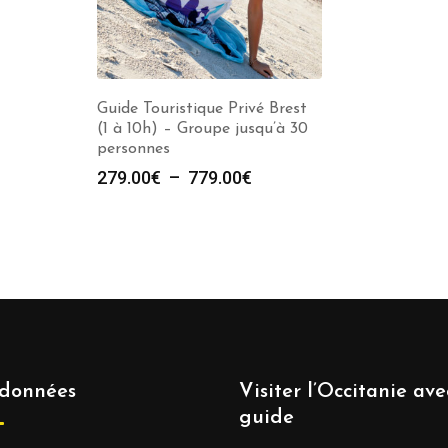
Guide Touristique Privé Brest
(1 à 10h) – Groupe jusqu’à 30
personnes
Plage
279.00
€
–
779.00
€
de
prix :
279.00€
à
779.00€
données
Visiter l’Occitanie av
guide