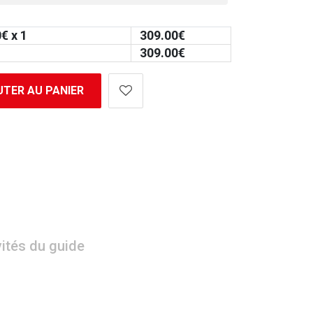
0
€ x 1
309.00
€
309.00
€
TER AU PANIER
vités du guide