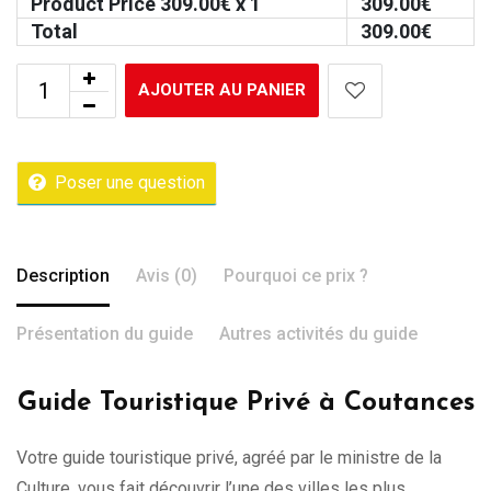
Product Price
309.00
€ x 1
309.00
€
Total
309.00
€
AJOUTER AU PANIER
Poser une question
Description
Avis (0)
Pourquoi ce prix ?
Présentation du guide
Autres activités du guide
Guide Touristique Privé à Coutances
Votre guide touristique privé, agréé par le ministre de la
Culture, vous fait découvrir l’une des villes les plus