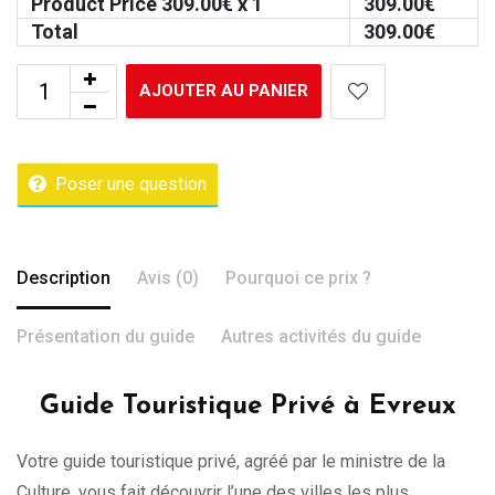
Product Price
309.00
€ x 1
309.00
€
Total
309.00
€
AJOUTER AU PANIER
Poser une question
Description
Avis (0)
Pourquoi ce prix ?
Présentation du guide
Autres activités du guide
Guide Touristique Privé à Evreux
Votre guide touristique privé, agréé par le ministre de la
Culture, vous fait découvrir l’une des villes les plus