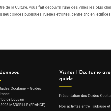
tre de la Culture, vous fait découvrir l’une des villes les plus c
 du lieu : places publiques, ruelles étroites, centre ancien, édifice
données
Visiter l’Occitanie av
guide
Guides Occitanie – Guides
France
Présentation des Guides Occita
7 bd de Louvain
13008 MARSEILLE (FRANCE)
Nos activités entre Toulouse et