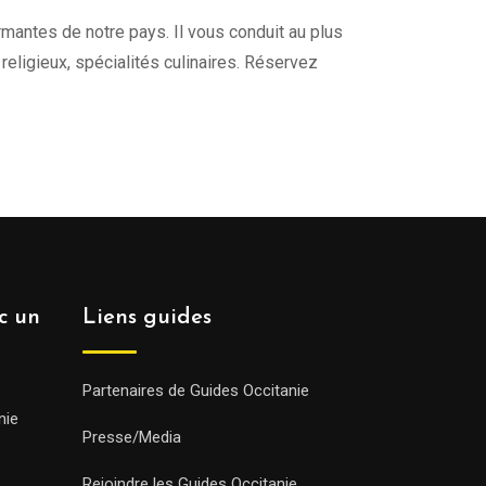
harmantes de notre pays. Il vous conduit au plus
s religieux, spécialités culinaires. Réservez
ec un
Liens guides
Partenaires de Guides Occitanie
nie
Presse/Media
Rejoindre les Guides Occitanie