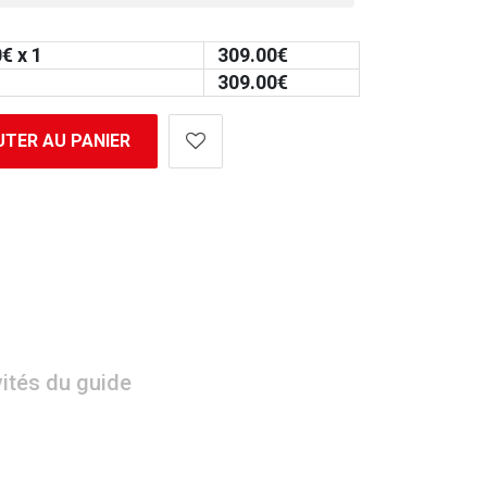
0
€ x 1
309.00
€
309.00
€
TER AU PANIER
vités du guide