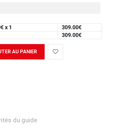
0
€ x 1
309.00
€
309.00
€
TER AU PANIER
vités du guide