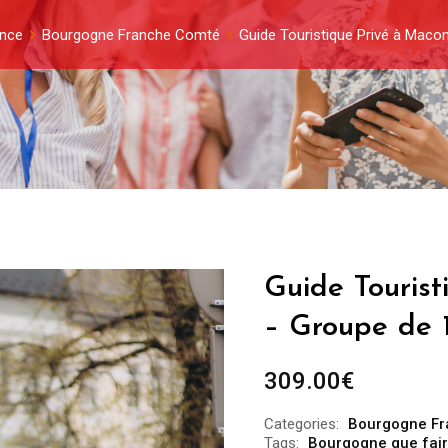
ance
Bourgogne Franche Comté
Guide Touristique Privé à Maco
Guide Touris
– Groupe de 
309.00
€
Categories:
Bourgogne F
Tags:
Bourgogne que fai