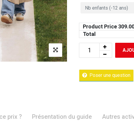
Product Price
309.0
Total
AJOU
Poser une question
ce prix ?
Présentation du guide
Autres acti