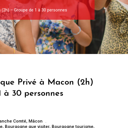
n (2h) – Groupe de 1 à 30 personnes
tique Privé à Macon (2h)
1 à 30 personnes
ranche Comté
,
Mâcon
re
,
Bourgogne que visiter
,
Bourgogne tourisme
,