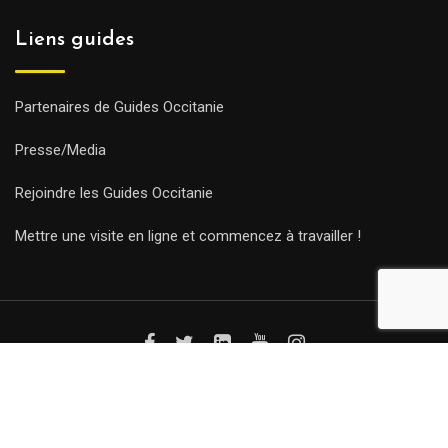
Liens guides
Partenaires de Guides Occitanie
Presse/Media
Rejoindre les Guides Occitanie
Mettre une visite en ligne et commencez à travailler !
© Copyright Guides 2021. Tous droits réservés.
Développement
web sur mesure
par iSoluce