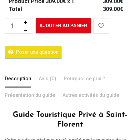
Product Price
309.00
€ x 1
309.00
€
Total
309.00
€
AJOUTER AU PANIER
Poser une question
Description
Avis (0)
Pourquoi ce prix ?
Présentation du guide
Autres activités du guide
Guide Touristique Privé à Saint-
Florent