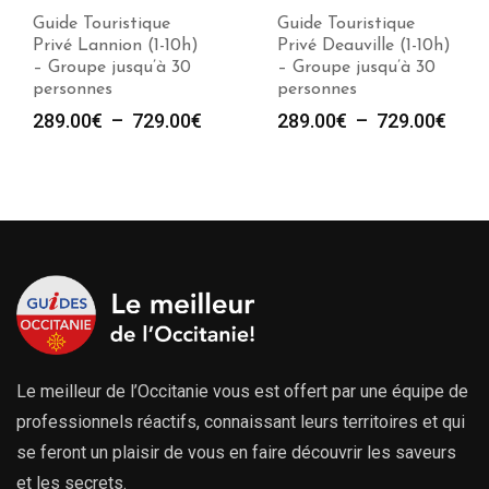
Guide Touristique
Guide Touristique
Privé Lannion (1-10h)
Privé Deauville (1-10h)
– Groupe jusqu’à 30
– Groupe jusqu’à 30
personnes
personnes
Plage
Plag
289.00
€
–
729.00
€
289.00
€
–
729.00
€
de
de
prix :
prix :
289.00€
289.
à
à
729.00€
729.
Le meilleur de l’Occitanie vous est offert par une équipe de
professionnels réactifs, connaissant leurs territoires et qui
se feront un plaisir de vous en faire découvrir les saveurs
et les secrets.