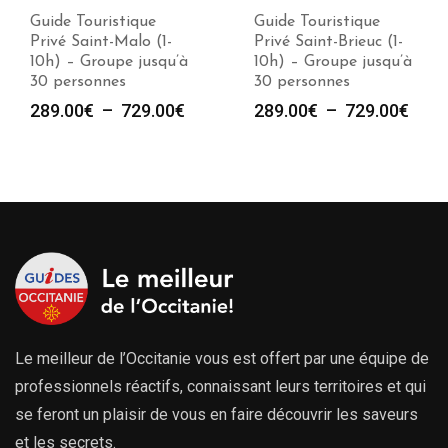
Guide Touristique
Guide Touristique
Privé Saint-Malo (1-
Privé Saint-Brieuc (1-
10h) – Groupe jusqu’à
10h) – Groupe jusqu’à
30 personnes
30 personnes
Plage
Plag
289.00
€
–
729.00
€
289.00
€
–
729.00
€
de
de
prix :
prix :
289.00€
289.
à
à
729.00€
729.
Le meilleur de l’Occitanie vous est offert par une équipe de
professionnels réactifs, connaissant leurs territoires et qui
se feront un plaisir de vous en faire découvrir les saveurs
et les secrets.