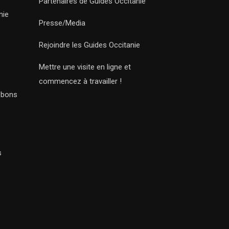
Partenaires de Guides Occitanie
nie
Presse/Media
Rejoindre les Guides Occitanie
Mettre une visite en ligne et
commencez à travailler !
s bons
s