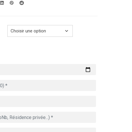
289.00€
à
729.00€