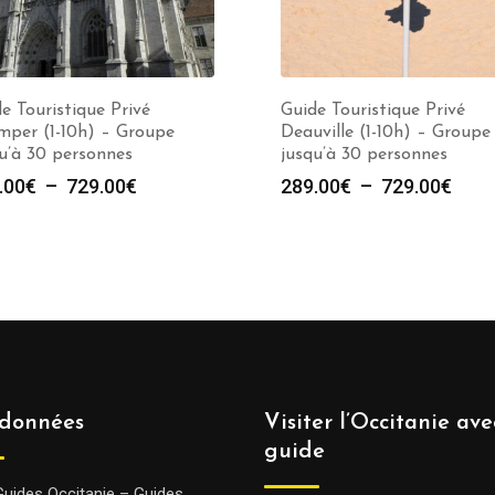
e Touristique Privé
Guide Touristique Privé
mper (1-10h) – Groupe
Deauville (1-10h) – Groupe
u’à 30 personnes
jusqu’à 30 personnes
Plage
Plag
.00
€
–
729.00
€
289.00
€
–
729.00
€
de
de
prix :
prix :
289.00€
289.
à
à
729.00€
729.
données
Visiter l’Occitanie av
guide
Guides Occitanie – Guides