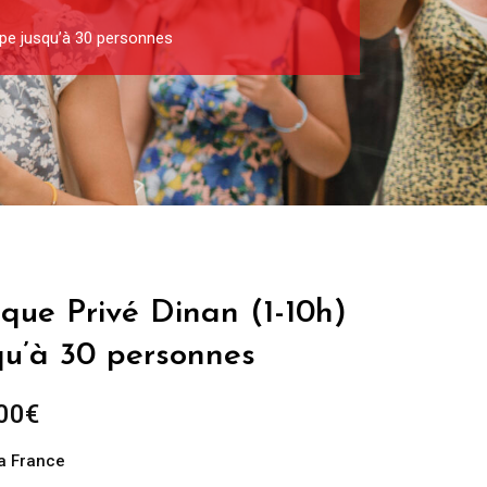
upe jusqu’à 30 personnes
ique Privé Dinan (1-10h)
qu’à 30 personnes
Plage
00
€
de
la France
prix :