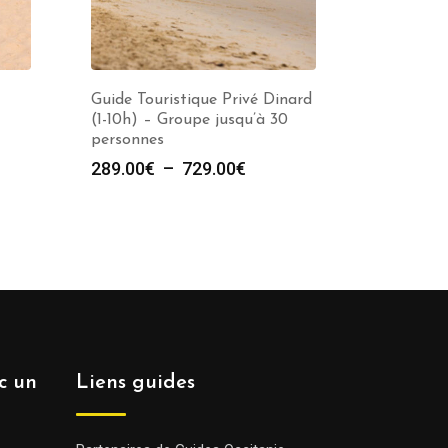
Guide Touristique Privé Dinard
(1-10h) – Groupe jusqu’à 30
personnes
e
Plage
289.00
€
–
729.00
€
de
prix :
00€
289.00€
à
00€
729.00€
ec un
Liens guides