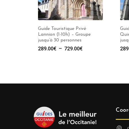
Guide Touristique Privé
Guid
Lannion (1-10h) – Groupe
Qui
jusqu’à 30 personnes
jusq
Plage
289.00
€
–
729.00
€
289
de
prix :
289.00€
à
729.00€
Coor