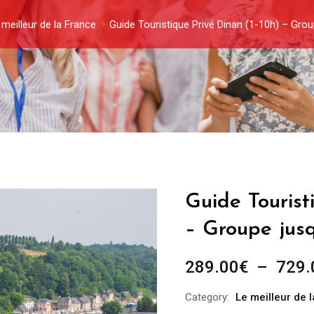
 meilleur de la France
Guide Touristique Privé Dinan (1-10h) – Gro
Guide Tourist
– Groupe jus
289.00
€
–
729.
Category:
Le meilleur de 