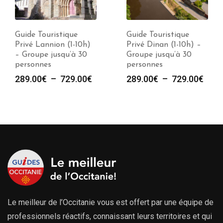
Guide Touristique
Guide Touristique
Privé Lannion (1-10h)
Privé Dinan (1-10h) –
– Groupe jusqu’à 30
Groupe jusqu’à 30
personnes
personnes
Plage
Plag
289.00
€
–
729.00
€
289.00
€
–
729.00
€
de
de
prix :
prix :
289.00€
289.
à
à
729.00€
729.
Le meilleur de l’Occitanie vous est offert par une équipe de
professionnels réactifs, connaissant leurs territoires et qui