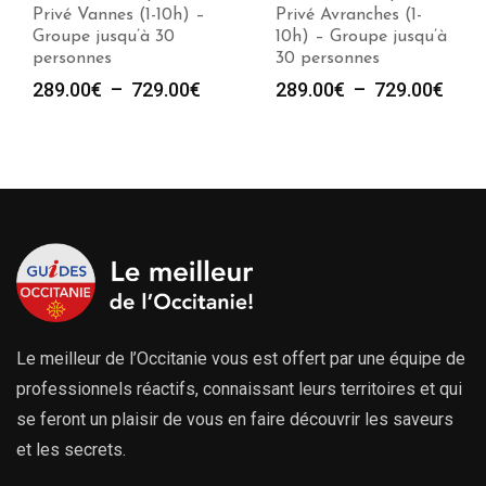
Privé Vannes (1-10h) –
Privé Avranches (1-
Groupe jusqu’à 30
10h) – Groupe jusqu’à
personnes
30 personnes
Plage
Plag
289.00
€
–
729.00
€
289.00
€
–
729.00
€
de
de
prix :
prix :
289.00€
289.
à
à
729.00€
729.
Le meilleur de l’Occitanie vous est offert par une équipe de
professionnels réactifs, connaissant leurs territoires et qui
se feront un plaisir de vous en faire découvrir les saveurs
et les secrets.