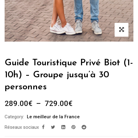
Guide Touristique Privé Biot (1-
10h) – Groupe jusqu’à 30
personnes
Plage
289.00
€
–
729.00
€
de
Category:
Le meilleur de la France
prix :
Réseaux sociaux
289.00€
à