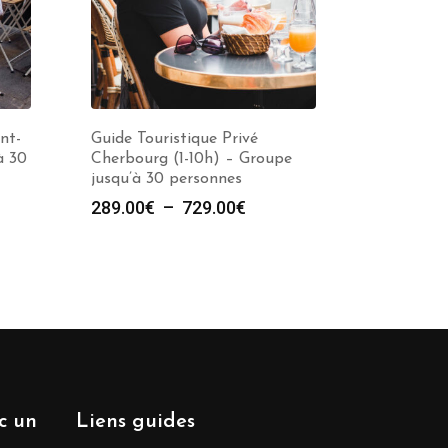
nt-
Guide Touristique Privé
à 30
Cherbourg (1-10h) – Groupe
jusqu’à 30 personnes
e
Plage
289.00
€
–
729.00
€
de
prix :
00€
289.00€
à
00€
729.00€
ec un
Liens guides