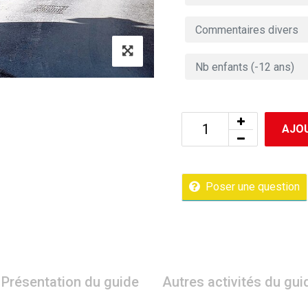
AJOU
Poser une question
Présentation du guide
Autres activités du gui