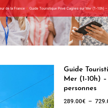
eur de la France
Guide Touristique Privé Cagnes sur Mer (1-10h) 
Guide Tourist
Mer (1-10h) –
personnes
289.00
€
–
729.