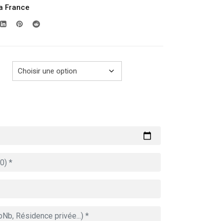
la France
prix :
289.00€
à
729.00€