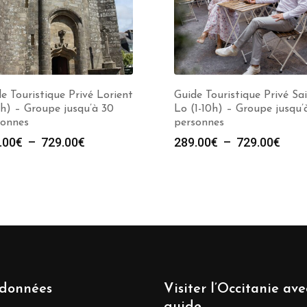
e Touristique Privé Lorient
Guide Touristique Privé Sai
0h) – Groupe jusqu’à 30
Lo (1-10h) – Groupe jusqu’
sonnes
personnes
Plage
Plag
.00
€
–
729.00
€
289.00
€
–
729.00
€
de
de
prix :
prix :
289.00€
289.
à
à
729.00€
729.
données
Visiter l’Occitanie av