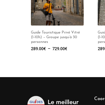
Guide Touristique Privé Vitré
Guid
(1-10h) – Groupe jusqu’à 30
(1-1
personnes
per
Plage
289.00
€
–
729.00
€
289
de
prix :
289.00€
à
729.00€
Coor