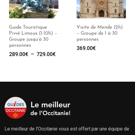
Guide Touristique
Visite de Mende (2h)
Privé Limoux (1-10h) –
– Groupe de 1 à 30
Groupe jusqu’à 30
personnes
personnes
369.00
€
Plage
289.00
€
–
729.00
€
de
prix :
289.00€
à
729.00€
Le meilleur de l’Occitanie vous est offert par une équipe de