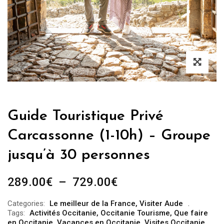
Guide Touristique Privé
Carcassonne (1-10h) – Groupe
jusqu’à 30 personnes
Plage
289.00
€
–
729.00
€
de
Categories:
Le meilleur de la France
,
Visiter Aude
prix :
Tags:
Activités Occitanie
,
Occitanie Tourisme
,
Que faire
289.00€
en Occitanie
,
Vacances en Occitanie
,
Visites Occitanie