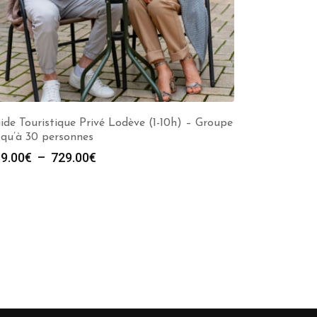
ide Touristique Privé Lodève (1-10h) – Groupe
squ’à 30 personnes
Plage
9.00
€
–
729.00
€
de
prix :
289.00€
à
729.00€