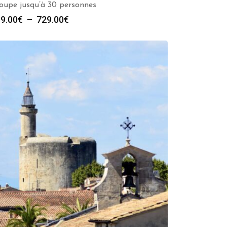
oupe jusqu’à 30 personnes
Plage
9.00
€
–
729.00
€
de
prix :
289.00€
à
729.00€