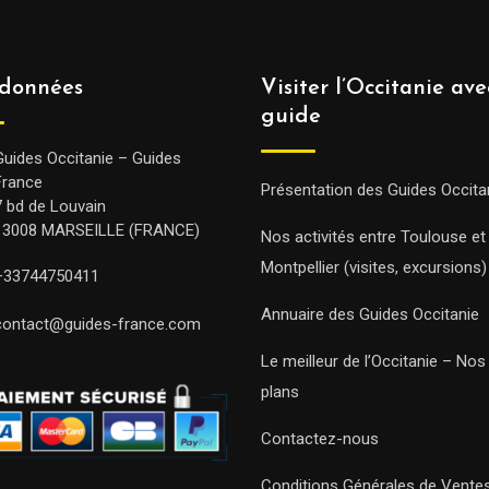
données
Visiter l’Occitanie av
guide
Guides Occitanie – Guides
France
Présentation des Guides Occita
7 bd de Louvain
13008 MARSEILLE (FRANCE)
Nos activités entre Toulouse et
Montpellier (visites, excursions)
+33744750411
Annuaire des Guides Occitanie
contact@guides-france.com
Le meilleur de l’Occitanie – No
plans
Contactez-nous
Conditions Générales de Vente