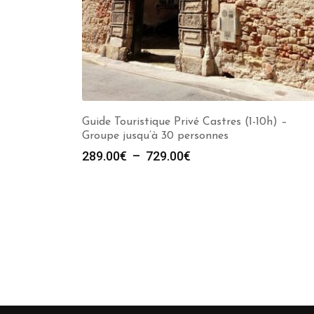
Guide Touristique Privé Castres (1-10h) –
Groupe jusqu’à 30 personnes
Plage
289.00
€
–
729.00
€
de
prix :
289.00€
à
729.00€