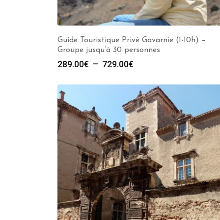
Guide Touristique Privé Gavarnie (1-10h) –
Groupe jusqu’à 30 personnes
Plage
289.00
€
–
729.00
€
de
prix :
289.00€
à
729.00€