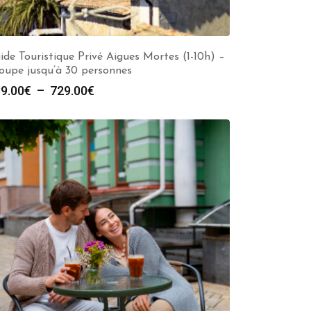
ide Touristique Privé Aigues Mortes (1-10h) –
oupe jusqu’à 30 personnes
Plage
9.00
€
–
729.00
€
de
prix :
289.00€
à
729.00€