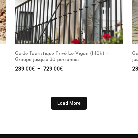
Guide Touristique Privé Le Vigan (1-10h) –
Gu
Groupe jusqu’à 30 personnes
ju
Plage
289.00
€
–
729.00
€
28
de
prix :
289.00€
à
Load More
729.00€