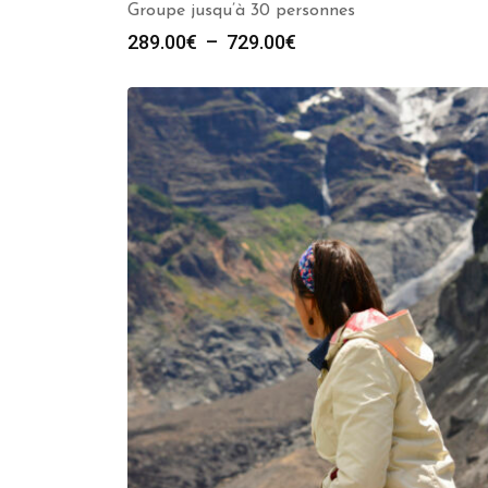
Groupe jusqu’à 30 personnes
Plage
289.00
€
–
729.00
€
de
prix :
289.00€
à
729.00€