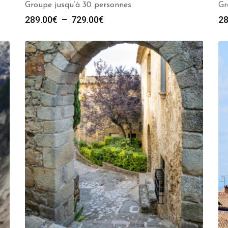
Groupe jusqu’à 30 personnes
Gr
Plage
289.00
€
–
729.00
€
28
de
prix :
289.00€
à
729.00€