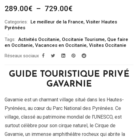
Plage
289.00
€
–
729.00
€
de
Categories:
Le meilleur de la France
,
Visiter Hautes
prix :
Pyrénées
289.00€
Tags:
Activités Occitanie
,
Occitanie Tourisme
,
Que faire
à
en Occitanie
,
Vacances en Occitanie
,
Visites Occitanie
729.00€
Réseaux sociaux
GUIDE TOURISTIQUE PRIVÉ
GAVARNIE
Gavarnie est un charmant village situé dans les Hautes-
Pyrénées, au cœur du Parc National des Pyrénées. Ce
village, classé au patrimoine mondial de l’UNESCO, est
surtout célèbre pour son cirque naturel, le Cirque de
Gavarnie, un immense amphithéâtre rocheux qui abrite la