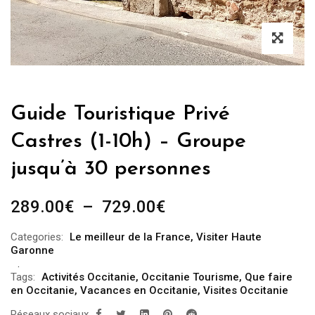
Guide Touristique Privé
Castres (1-10h) – Groupe
jusqu’à 30 personnes
Plage
289.00
€
–
729.00
€
de
Categories:
Le meilleur de la France
,
Visiter Haute
prix :
Garonne
289.00€
Tags:
Activités Occitanie
,
Occitanie Tourisme
,
Que faire
à
en Occitanie
,
Vacances en Occitanie
,
Visites Occitanie
729.00€
Réseaux sociaux