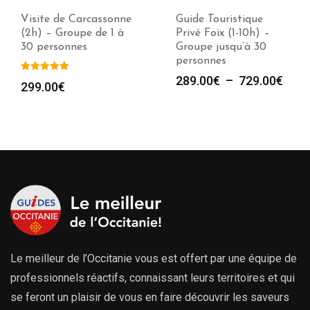
Visite de Carcassonne
Guide Touristique
(2h) – Groupe de 1 à
Privé Foix (1-10h) –
30 personnes
Groupe jusqu’à 30
personnes
Plag
289.00
€
–
729.00
€
299.00
€
de
prix :
289.
à
729.
Le meilleur de l’Occitanie vous est offert par une équipe de
professionnels réactifs, connaissant leurs territoires et qui
se feront un plaisir de vous en faire découvrir les saveurs