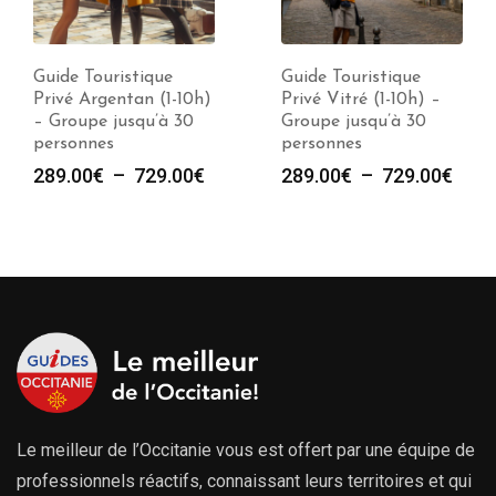
Guide Touristique
Guide Touristique
Privé Argentan (1-10h)
Privé Vitré (1-10h) –
– Groupe jusqu’à 30
Groupe jusqu’à 30
personnes
personnes
Plage
Plag
289.00
€
–
729.00
€
289.00
€
–
729.00
€
de
de
prix :
prix :
289.00€
289.
à
à
729.00€
729.
Le meilleur de l’Occitanie vous est offert par une équipe de
professionnels réactifs, connaissant leurs territoires et qui