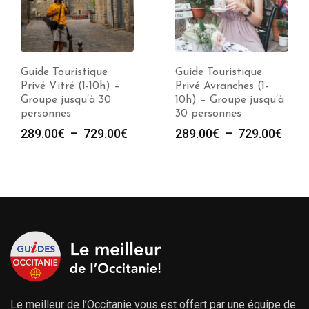
Guide Touristique
Guide Touristique
Privé Vitré (1-10h) –
Privé Avranches (1-
Groupe jusqu’à 30
10h) – Groupe jusqu’à
personnes
30 personnes
Plage
Plag
289.00
€
–
729.00
€
289.00
€
–
729.00
€
de
de
prix :
prix :
289.00€
289.
à
à
729.00€
729.
Le meilleur de l’Occitanie vous est offert par une équipe de