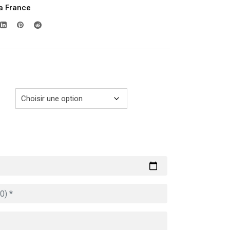
la France
prix :
289.00€
à
729.00€