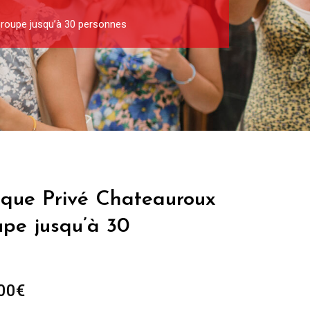
Groupe jusqu’à 30 personnes
tique Privé Chateauroux
upe jusqu’à 30
Plage
00
€
de