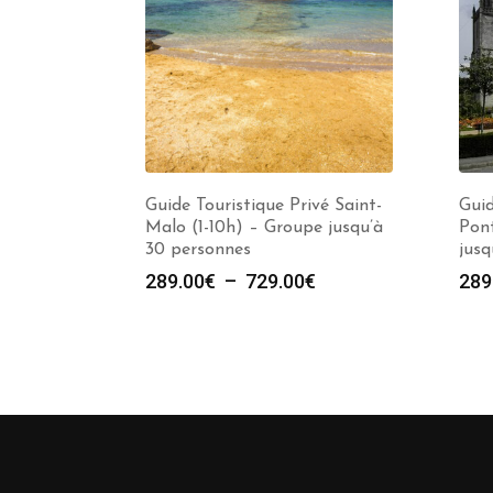
Guide Touristique Privé Saint-
Guid
Malo (1-10h) – Groupe jusqu’à
Pont
30 personnes
jusq
Plage
289.00
€
–
729.00
€
289
de
prix :
289.00€
à
729.00€