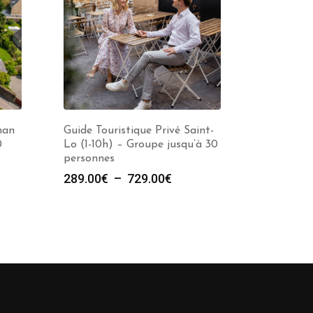
nan
Guide Touristique Privé Saint-
0
Lo (1-10h) – Groupe jusqu’à 30
personnes
e
Plage
289.00
€
–
729.00
€
de
prix :
00€
289.00€
à
00€
729.00€