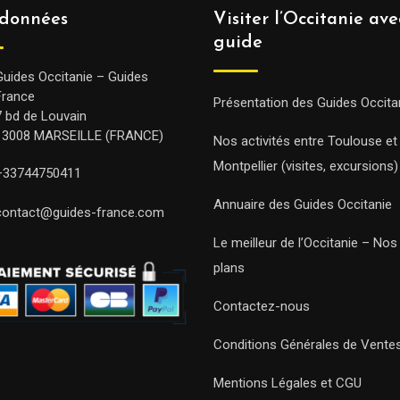
données
Visiter l’Occitanie av
guide
Guides Occitanie – Guides
France
Présentation des Guides Occita
7 bd de Louvain
13008 MARSEILLE (FRANCE)
Nos activités entre Toulouse et
Montpellier (visites, excursions)
+33744750411
Annuaire des Guides Occitanie
contact@guides-france.com
Le meilleur de l’Occitanie – No
plans
Contactez-nous
Conditions Générales de Vente
Mentions Légales et CGU