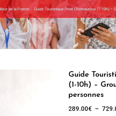
lleur de la France
Guide Touristique Privé Chateauroux (1-10h) – 
Guide Touris
(1-10h) – Gro
personnes
289.00
€
–
729.