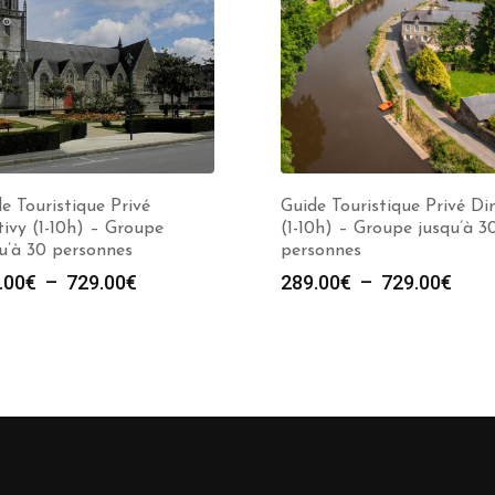
e Touristique Privé
Guide Touristique Privé Di
ivy (1-10h) – Groupe
(1-10h) – Groupe jusqu’à 3
u’à 30 personnes
personnes
Plage
Plag
.00
€
–
729.00
€
289.00
€
–
729.00
€
de
de
prix :
prix :
289.00€
289.
à
à
729.00€
729.