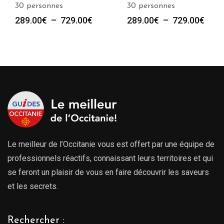
30 personnes
30 personnes
Plage
Plag
289.00
€
–
729.00
€
289.00
€
–
729.00
€
de
de
prix :
prix :
289.00€
289.
à
à
729.00€
729.
Le meilleur de l’Occitanie vous est offert par une équipe de
professionnels réactifs, connaissant leurs territoires et qui
se feront un plaisir de vous en faire découvrir les saveurs
et les secrets.
Rechercher :