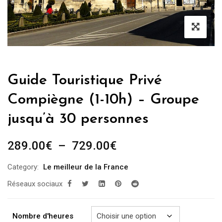
Guide Touristique Privé
Compiègne (1-10h) – Groupe
jusqu’à 30 personnes
Plage
289.00
€
–
729.00
€
de
Category:
Le meilleur de la France
prix :
Réseaux sociaux
289.00€
à
729.00€
Nombre d'heures