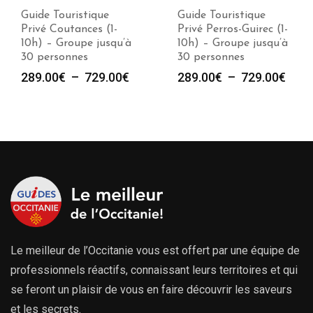
Guide Touristique
Guide Touristique
Privé Coutances (1-
Privé Perros-Guirec (1-
10h) – Groupe jusqu’à
10h) – Groupe jusqu’à
30 personnes
30 personnes
Plage
Plag
289.00
€
–
729.00
€
289.00
€
–
729.00
€
de
de
prix :
prix :
289.00€
289.
à
à
729.00€
729.
Le meilleur de l’Occitanie vous est offert par une équipe de
professionnels réactifs, connaissant leurs territoires et qui
se feront un plaisir de vous en faire découvrir les saveurs
et les secrets.