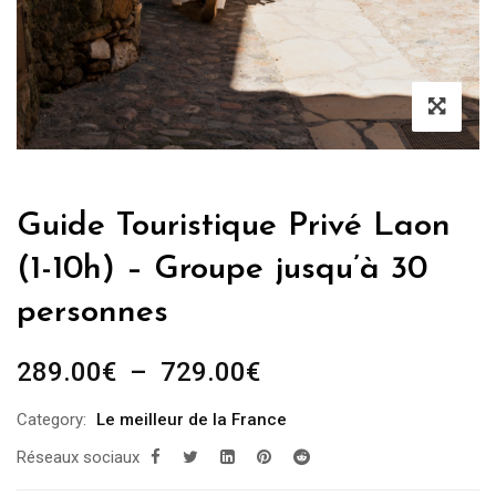
Guide Touristique Privé Laon
(1-10h) – Groupe jusqu’à 30
personnes
Plage
289.00
€
–
729.00
€
de
Category:
Le meilleur de la France
prix :
Réseaux sociaux
289.00€
à