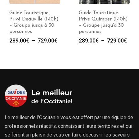
Guide Touristique
Guide Touristique
Privé Deauville (1-10h)
Privé Quimper (1-10h)
– Groupe jusqu’à 30
– Groupe jusqu’à 30
personnes
personnes
Plage
Plag
289.00
€
–
729.00
€
289.00
€
–
729.00
€
de
de
prix :
prix :
289.00€
289.
à
à
729.00€
729.
Le meilleur de l’Occitanie vous est offert par une équipe de
professionnels réactifs, connaissant leurs territoires et qui
se feront un plaisir de vous en faire découvrir les saveurs