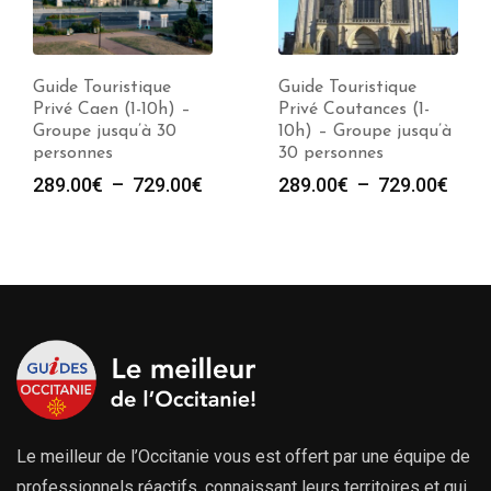
Guide Touristique
Guide Touristique
Privé Caen (1-10h) –
Privé Coutances (1-
Groupe jusqu’à 30
10h) – Groupe jusqu’à
personnes
30 personnes
e
Plage
Plag
289.00
€
–
729.00
€
289.00
€
–
729.00
€
de
de
prix :
prix :
00€
289.00€
289.
à
à
00€
729.00€
729.
Le meilleur de l’Occitanie vous est offert par une équipe de
professionnels réactifs, connaissant leurs territoires et qui