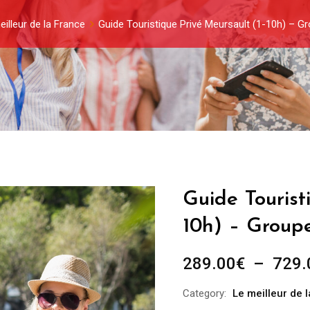
illeur de la France
Guide Touristique Privé Meursault (1-10h) – G
Guide Tourist
10h) – Group
289.00
€
–
729.
Category:
Le meilleur de 