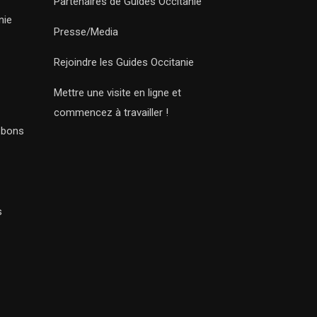
Partenaires de Guides Occitanie
nie
Presse/Media
Rejoindre les Guides Occitanie
Mettre une visite en ligne et
commencez à travailler !
s bons
s