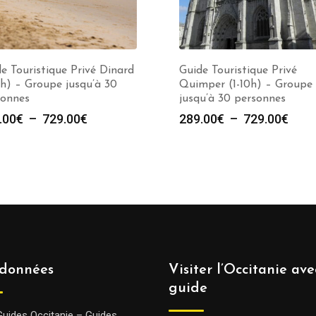
e Touristique Privé Dinard
Guide Touristique Privé
0h) – Groupe jusqu’à 30
Quimper (1-10h) – Groupe
sonnes
jusqu’à 30 personnes
Plage
Plag
.00
€
–
729.00
€
289.00
€
–
729.00
€
de
de
prix :
prix :
289.00€
289.
à
à
729.00€
729.
données
Visiter l’Occitanie av
guide
Guides Occitanie – Guides