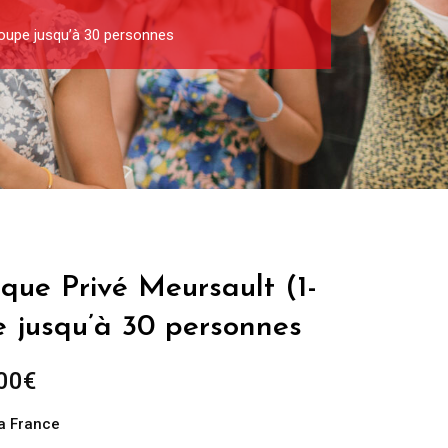
roupe jusqu’à 30 personnes
ique Privé Meursault (1-
e jusqu’à 30 personnes
Plage
00
€
de
la France
prix :