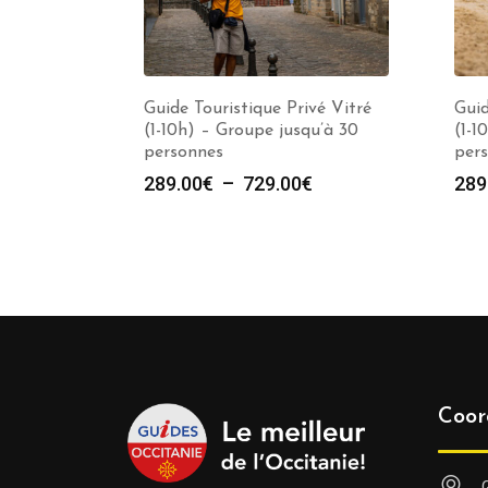
Guide Touristique Privé Vitré
Guid
(1-10h) – Groupe jusqu’à 30
(1-1
personnes
per
Plage
289.00
€
–
729.00
€
289
de
prix :
289.00€
à
729.00€
Coor