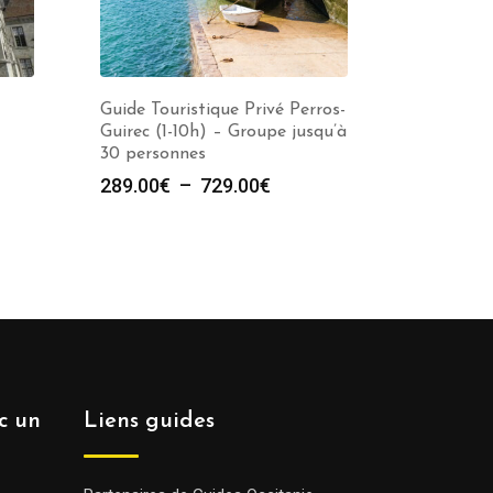
Guide Touristique Privé Perros-
Guirec (1-10h) – Groupe jusqu’à
30 personnes
e
Plage
289.00
€
–
729.00
€
de
prix :
00€
289.00€
à
00€
729.00€
ec un
Liens guides