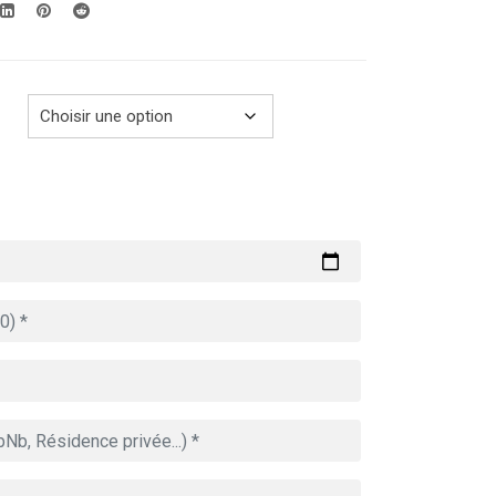
289.00€
à
729.00€