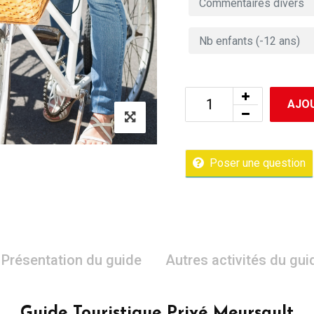
AJOU
Poser une question
Présentation du guide
Autres activités du gui
Guide Touristique Privé Meursault