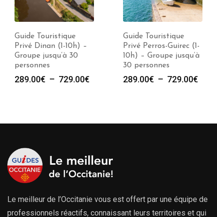
Guide Touristique
Guide Touristique
Privé Dinan (1-10h) –
Privé Perros-Guirec (1-
Groupe jusqu’à 30
10h) – Groupe jusqu’à
personnes
30 personnes
Plage
Plag
289.00
€
–
729.00
€
289.00
€
–
729.00
€
de
de
prix :
prix :
289.00€
289.
à
à
729.00€
729.
Le meilleur de l’Occitanie vous est offert par une équipe de
professionnels réactifs, connaissant leurs territoires et qui