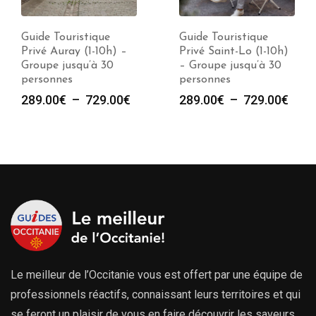
Guide Touristique
Guide Touristique
Privé Saint-Lo (1-10h)
Privé Argentan (1-10h)
– Groupe jusqu’à 30
– Groupe jusqu’à 30
personnes
personnes
e
Plage
Plag
289.00
€
–
729.00
€
289.00
€
–
729.00
€
de
de
prix :
prix :
00€
289.00€
289.
à
à
00€
729.00€
729.
Le meilleur de l’Occitanie vous est offert par une équipe de
professionnels réactifs, connaissant leurs territoires et qui
se feront un plaisir de vous en faire découvrir les saveurs