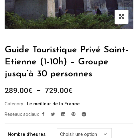
Guide Touristique Privé Saint-
Etienne (1-10h) – Groupe
jusqu’à 30 personnes
Plage
289.00
€
–
729.00
€
de
Category:
Le meilleur de la France
prix :
Réseaux sociaux
289.00€
à
729.00€
Nombre d'heures