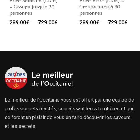
Privé Vitré (1-10h) –
Privé Quimper (1-10h)
Groupe jusqu’à 30
– Groupe jusqu’à 30
personnes
personnes
e
Plage
Plag
289.00
€
–
729.00
€
289.00
€
–
729.00
€
de
de
prix :
prix :
00€
289.00€
289.
à
à
00€
729.00€
729.
Le meilleur de l’Occitanie vous est offert par une équipe de
professionnels réactifs, connaissant leurs territoires et qui
se feront un plaisir de vous en faire découvrir les saveurs
et les secrets.