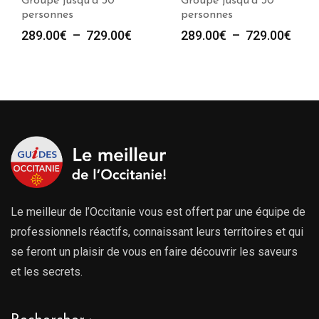
Groupe jusqu’à 30
Groupe jusqu’à 30
personnes
personnes
Plage
Plag
289.00
€
–
729.00
€
289.00
€
–
729.00
€
de
de
prix :
prix :
289.00€
289.
à
à
729.00€
729.
Le meilleur de l’Occitanie vous est offert par une équipe de
professionnels réactifs, connaissant leurs territoires et qui
se feront un plaisir de vous en faire découvrir les saveurs
et les secrets.