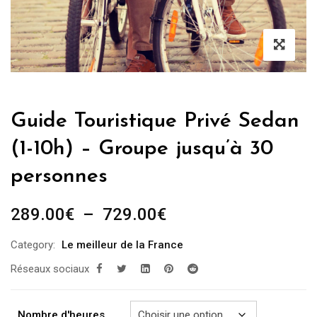
Guide Touristique Privé Sedan
(1-10h) – Groupe jusqu’à 30
personnes
Plage
289.00
€
–
729.00
€
de
Category:
Le meilleur de la France
prix :
Réseaux sociaux
289.00€
à
729.00€
Nombre d'heures