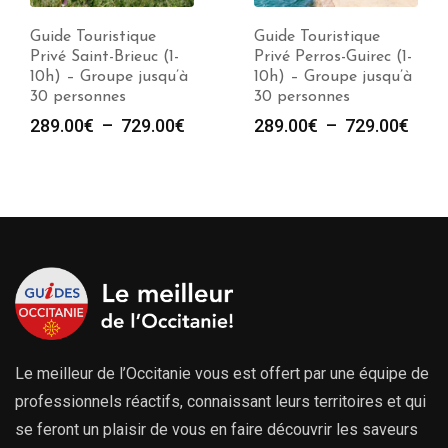
Guide Touristique
Guide Touristique
Privé Saint-Brieuc (1-
Privé Perros-Guirec (1-
10h) – Groupe jusqu’à
10h) – Groupe jusqu’à
30 personnes
30 personnes
Plage
Plag
289.00
€
–
729.00
€
289.00
€
–
729.00
€
de
de
prix :
prix :
289.00€
289.
à
à
729.00€
729.
Le meilleur de l’Occitanie vous est offert par une équipe de
professionnels réactifs, connaissant leurs territoires et qui
se feront un plaisir de vous en faire découvrir les saveurs