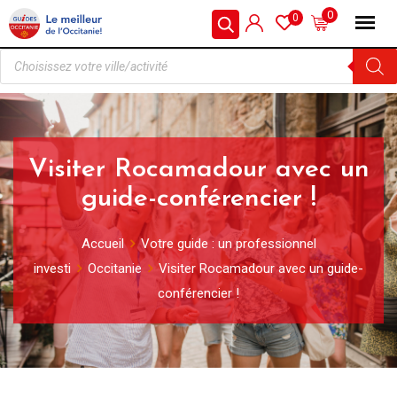
0
0
Visiter Rocamadour avec un
guide-conférencier !
Accueil
Votre guide : un professionnel
investi
Occitanie
Visiter Rocamadour avec un guide-
conférencier !