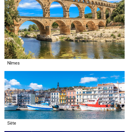
Nîmes
Sète