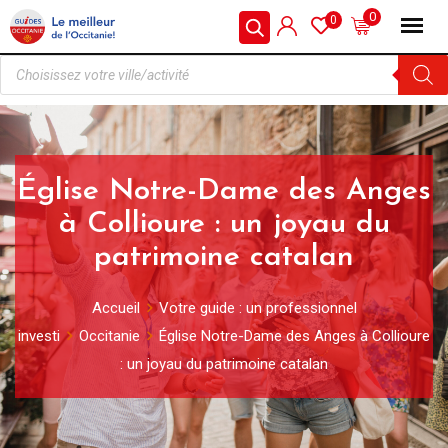
0
0
Église Notre-Dame des Anges
à Collioure : un joyau du
patrimoine catalan
Accueil
Votre guide : un professionnel
investi
Occitanie
Église Notre-Dame des Anges à Collioure
: un joyau du patrimoine catalan