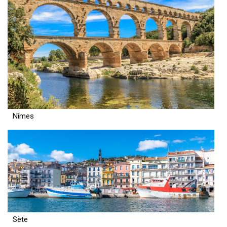
Nîmes
Sète