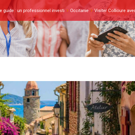
e guide : un professionnel investi
Occitanie
Visiter Collioure ave