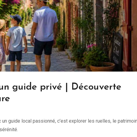
 un guide privé | Découverte
ure
c un guide local passionné, c’est explorer les ruelles, le patrimoi
sérénité.