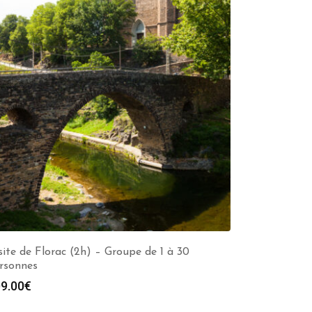
site de Florac (2h) – Groupe de 1 à 30
rsonnes
9.00
€