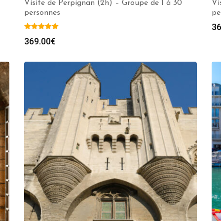
Visite de Perpignan (2h) – Groupe de 1 à 30
Vi
personnes
pe
36
369.00
€