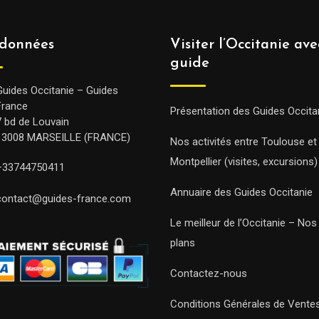
données
Visiter l’Occitanie av
guide
Guides Occitanie – Guides
France
Présentation des Guides Occita
7 bd de Louvain
13008 MARSEILLE (FRANCE)
Nos activités entre Toulouse et
Montpellier (visites, excursions)
+33744750411
Annuaire des Guides Occitanie
contact@guides-france.com
Le meilleur de l’Occitanie – No
plans
Contactez-nous
Conditions Générales de Vente