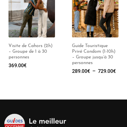
Visite de Cahors (2h)
Guide Touristique
– Groupe de 1 à 30
Privé Condom (1-10h)
personnes
– Groupe jusqu’à 30
personnes
369.00
€
Plag
289.00
€
–
729.00
€
de
prix :
289.
à
729.