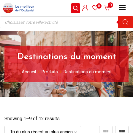
Skip
0
0
to
Recherche
content
de
produits
Destinations du moment
Accueil
Produits
Destinations du moment
Showing 1–
9
of 12 results