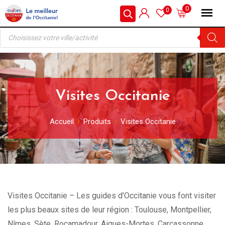
Skip
0
0
to
Recherche
content
de
produits
Visites Occitanie
Accueil
Produits
Visites Occitanie
Visites Occitanie – Les guides d’Occitanie vous font visiter
les plus beaux sites de leur région : Toulouse, Montpellier,
Nîmes, Sète, Rocamadour, Aigues-Mortes, Carcassonne,