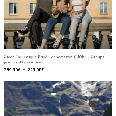
Guide Touristique Privé Lannemezan (1-10h) – Groupe
jusqu’à 30 personnes
Plage
289.00
€
–
729.00
€
de
prix :
289.00€
à
729.00€