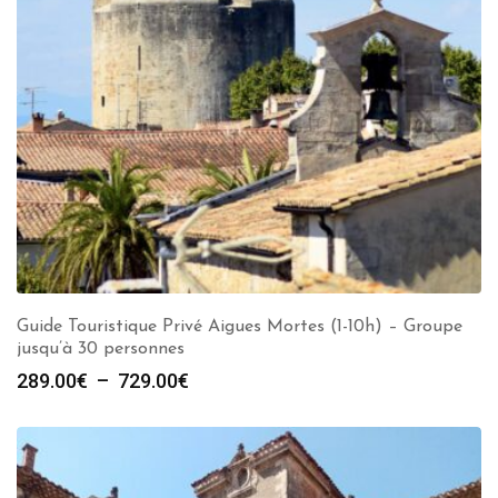
Guide Touristique Privé Aigues Mortes (1-10h) – Groupe
jusqu’à 30 personnes
Plage
289.00
€
–
729.00
€
de
prix :
289.00€
à