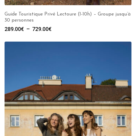
Guide Touristique Privé Lectoure (1-10h) – Groupe jusqu’à
30 personnes
Plage
289.00
€
–
729.00
€
de
prix :
289.00€
à
729.00€