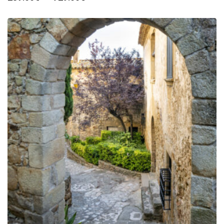
de
prix :
289.00€
à
729.00€