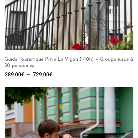
Guide Touristique Privé Le Vigan (1-10h) – Groupe jusqu’à
30 personnes
Plage
289.00
€
–
729.00
€
de
prix :
289.00€
à
729.00€