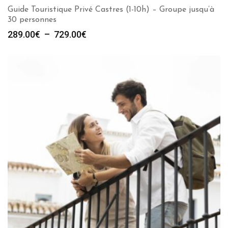
Guide Touristique Privé Castres (1-10h) – Groupe jusqu’à
30 personnes
Plage
289.00
€
–
729.00
€
de
prix :
289.00€
à
729.00€