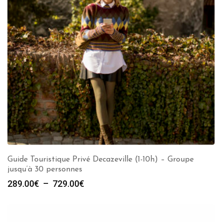
Guide Touristique Privé Decazeville (1-10h) – Groupe
jusqu’à 30 personnes
Plage
289.00
€
–
729.00
€
de
prix :
289.00€