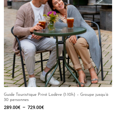
Guide Touristique Privé Lodève (1-10h) – Groupe jusqu’à
30 personnes
Plage
289.00
€
–
729.00
€
de