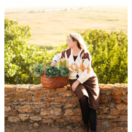
à
729.00€